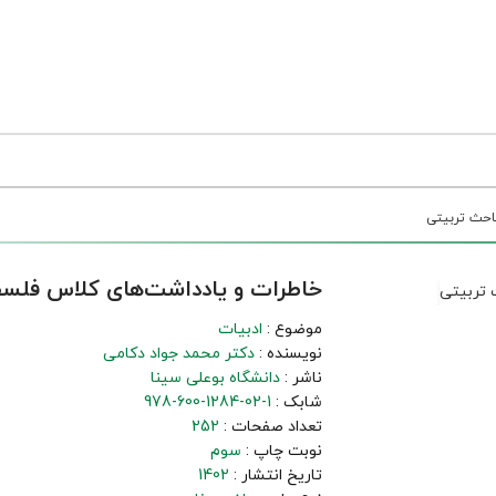
احث تربیتی
خاطرات و یادداشت‌های کلاس فلسفۀ
موضوع :
ادبیات
نویسنده :
دکتر محمد جواد دکامی
ناشر :
دانشگاه بوعلی سینا
شابک :
978-600-1284-02-1
تعداد صفحات :
252
نوبت چاپ :
سوم
تاریخ انتشار :
1402